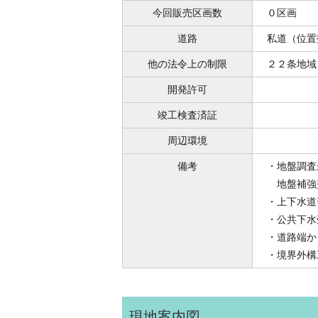
今回販売区画数
０区画
道路
私道（位置
他の法令上の制限
２２条地域
開発許可
竣工検査済証
周辺環境
備考
・地盤調査
地盤補強
・上下水道
・公共下水
・道路端か
・境界外構
現地案内図