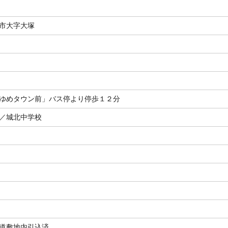
市大字大塚
ゆめタウン前」バス停より停歩１２分
／城北中学校
道敷地内引込済