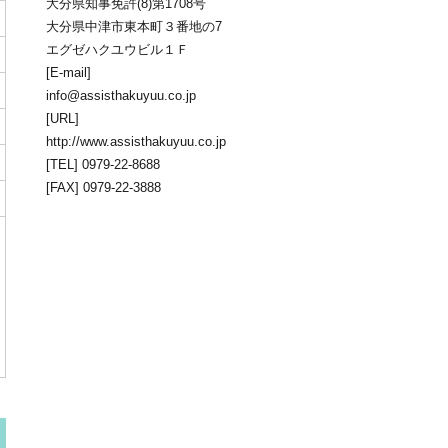
大分県知事免許(8)第1708号
大分県中津市東本町３番地の7
宮永分譲地
エグゼハクユウビル１Ｆ
所在地：大分県中津市大字下宮永
[E-mail]
販売価格：7,564,990円
info@assisthakuyuu.co.jp
[URL]
http://www.assisthakuyuu.co.jp
[TEL] 0979-22-8688
[FAX] 0979-22-3888
牛神売土地
所在地：大分県中津市大字牛神
販売価格：－円