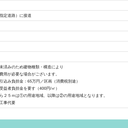
指定道路）に接道
未済みのため建物種類・構造により
費用が必要な場合がございます。
引込み負担金：65万円／区画（消費税別途）
受益者負担金を要す（400円/㎡）
ら２５ｍは①の用途地域、以降は②の用途地域となります。
工事代要