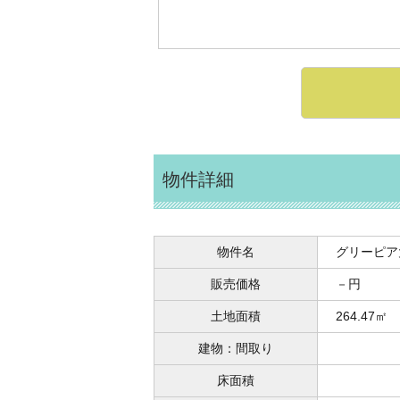
物件詳細
物件名
グリーピア
販売価格
－円
土地面積
264.47㎡
建物：間取り
床面積