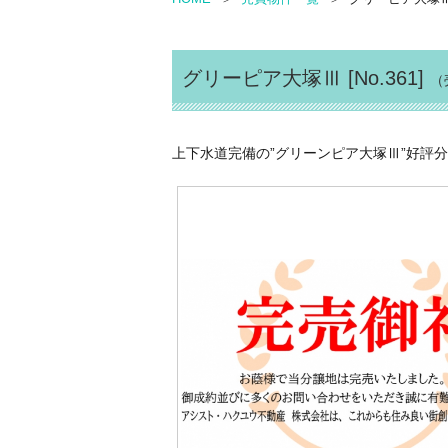
グリーピア大塚Ⅲ [No.361]
（
上下水道完備の”グリーンピア大塚Ⅲ”好評