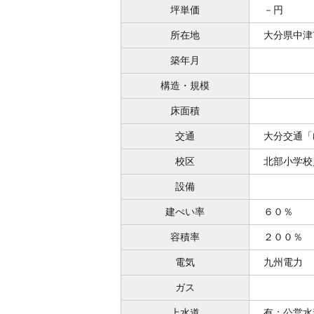
坪単価
－円
所在地
大分県中津
築年月
構造・規模
床面積
交通
大分交通「
校区
北部小学校
設備
建ぺい率
６０％
容積率
２００％
電気
九州電力
ガス
上水道
有：公営水