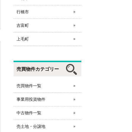
行橋市
吉富町
上毛町
売買物件カテゴリー
耶馬渓売土地
所在地：大分県中津市耶馬渓町大字戸
原字堂ノ原
売買物件一覧
販売価格：4,200,000円
事業用投資物件
中古物件一覧
売土地・分譲地